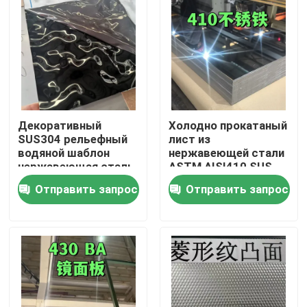
Декоративный
Холодно прокатаный
SUS304 рельефный
лист из
водяной шаблон
нержавеющей стали
нержавеющая сталь
ASTM AISI410 SUS
для архитектурных
410 с полированной
Отправить запрос
Отправить запрос
наружных
поверхностью BA
0,8*1220*2440
Домой
Продукты
Видеозаписи