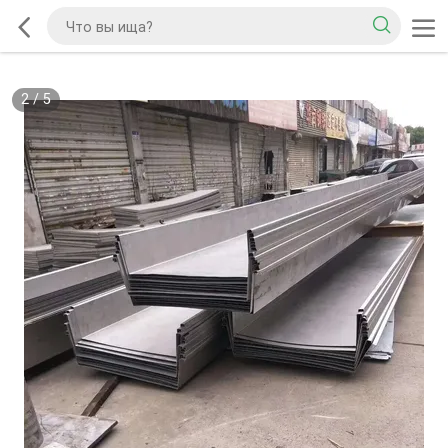
2
/
5