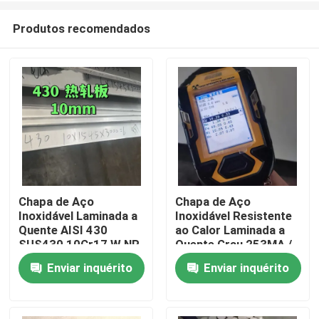
Produtos recomendados
Chapa de Aço
Chapa de Aço
Inoxidável Laminada a
Inoxidável Resistente
Para casa
Quente AISI 430
ao Calor Laminada a
SUS430 10Cr17 W.NR
Quente Grau 253MA /
1.4016 Superfície
S30815 com
Enviar inquérito
Enviar inquérito
Produtos
NO.1 10*1500*6000
Superfície Decapada
Vídeos