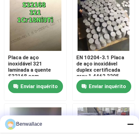
Sobre nós
Visita à fábrica
Controle de qualidade
Placa de aço
EN 10204-3.1 Placa
inoxidável 321
de aço inoxidável
laminada a quente
duplex certificada
S32168 com
grau 1.4462 2205
Contacte-nos
espessura de 3,0 -
com técnica laminada
Enviar inquérito
Enviar inquérito
80,0 mm e resistência
a quente
à corrosão
Notícias
Casos
Benwallace
Solicite um orçamento