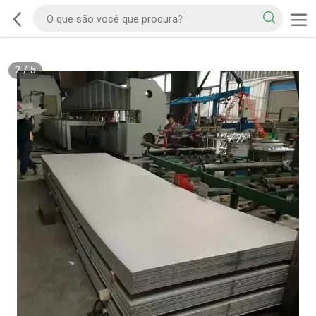
2
/
5