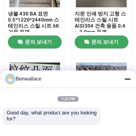
냉불 430 BA 표면
지문 인쇄 방지 고형 스
우리 에 관한 것
0.5*1220*2440mm 스
테인리스 스틸 시트
테인리스 스틸 시트 6K
AISI304 건축 용품 0.4
거울 표면
~ 3.0mm 두께
공장 투어
문의 보내기
문의 보내기
품질 관리
저희와 연락
Benwallace
뉴스
7:32 PM
Good day, what product are you looking 
사건
for?
우수한 내마모성과 장
거울 금색 물 물 물결 스
식용 엠보싱 표면을 갖
테인리스 스틸 시트
춘 AISI304 스테인리스
AISI304 AISI316L 천장
인용 을 요청 하십시오