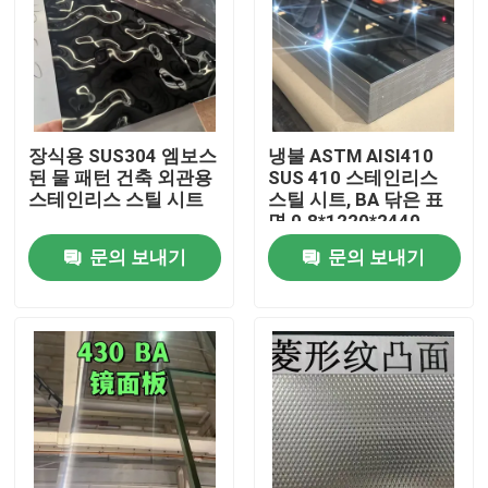
장식용 SUS304 엠보스
냉불 ASTM AISI410
된 물 패턴 건축 외관용
SUS 410 스테인리스
스테인리스 스틸 시트
스틸 시트, BA 닦은 표
면 0.8*1220*2440
문의 보내기
문의 보내기
집
제품
비디오