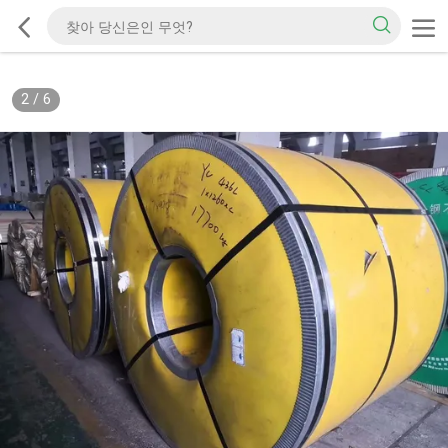
2
/
6