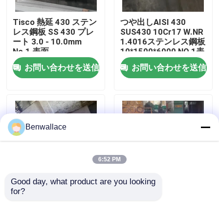
Tisco 熱延 430 ステン
つや出しAISI 430
わたしたち に つい て
レス鋼板 SS 430 プレ
SUS430 10Cr17 W.NR
ート 3.0 - 10.0mm
1.4016ステンレス鋼板
No.1 表面
10*1500*6000 NO.1表
工場ツアー
面
お問い合わせを送信
お問い合わせを送信
品質管理
連絡 ください
Benwallace
ニュース
6:52 PM
Good day, what product are you looking 
事件
for?
耐熱熱熱巻き 253MA /
スーパーデュプレック
S30815 ステンレス鋼
ス S32760 化学用用
プレート
3.0~40.0mm厚さの熱
引金 を 求め て ください