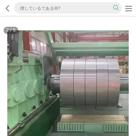
2
/
5