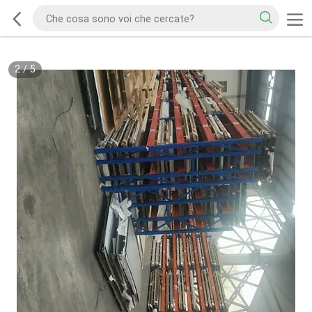
2
/
5