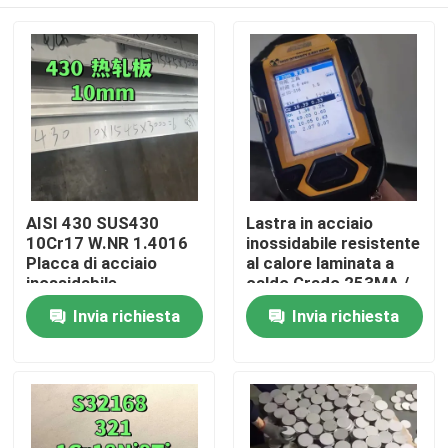
AISI 430 SUS430
Lastra in acciaio
10Cr17 W.NR 1.4016
inossidabile resistente
Placca di acciaio
al calore laminata a
inossidabile
caldo Grado 253MA /
10*1500*6000
S30815 con
Casa.
Invia richiesta
Invia richiesta
Superficie NO.1
superficie decapata
Prodotti
Video