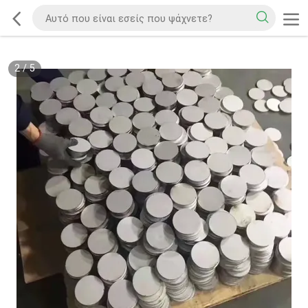
2
/
5