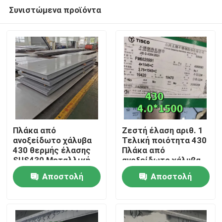
Συνιστώμενα προϊόντα
Πλάκα από
Ζεστή έλαση αριθ. 1
ανοξείδωτο χάλυβα
Τελική ποιότητα 430
430 θερμής έλασης
Πλάκα από
Σπίτι
SUS430 Μεταλλική
ανοξείδωτο χάλυβα
πλάκα
3.0 - 10.0 mm SS 430
Αποστολή
Αποστολή
8*1500*6000mm με
Πλάκα από την TISCO
Προϊόντα
επιφάνεια NO.1
ερώτησης
ερώτησης
Βίντεο