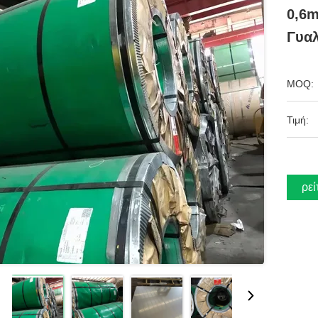
0,6
Γυαλ
MOQ:
Τιμή:
Βρεί