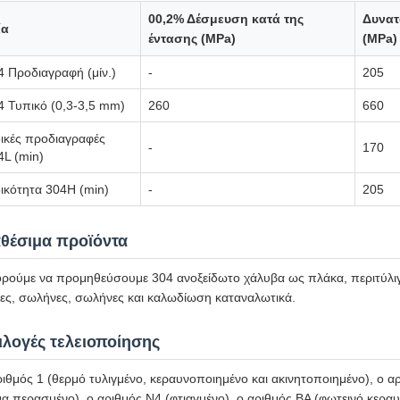
00,2% Δέσμευση κατά της
Δυνατ
ία
έντασης (MPa)
(MPa)
4 Προδιαγραφή (μίν.)
-
205
4 Τυπικό (0,3-3,5 mm)
260
660
δικές προδιαγραφές
-
170
4L (min)
δικότητα 304H (min)
-
205
αθέσιμα προϊόντα
ούμε να προμηθεύσουμε 304 ανοξείδωτο χάλυβα ως πλάκα, περιτύλιγμ
ες, σωλήνες, σωλήνες και καλωδίωση καταναλωτικά.
ιλογές τελειοποίησης
ιθμός 1 (θερμό τυλιγμένο, κεραυνοποιημένο και ακινητοποιημένο), ο αρ
α περασμένο), ο αριθμός N4 (φτιαγμένο), ο αριθμός BA (φωτεινό κερα