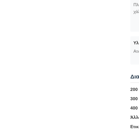
Πλ
χά
Υλ
Ατ
Δια
200
300
400
Άλλ
Ετικ