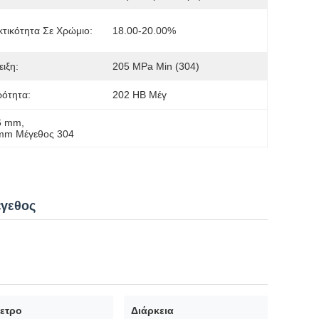
κτικότητα Σε Χρώμιο:
18.00-20.00%
ιξη:
205 MPa Min (304)
ότητα:
202 HB Μέγ
6 mm
, 
0mm Μέγεθος 304
έγεθος
ετρο
Διάρκεια