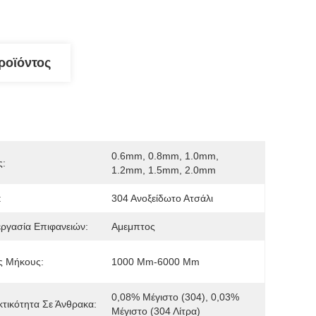
ροϊόντος
0.6mm, 0.8mm, 1.0mm, 
ς:
1.2mm, 1.5mm, 2.0mm
:
304 Ανοξείδωτο Ατσάλι
ργασία Επιφανειών:
Αμεμπτος
ς Μήκους:
1000 Mm-6000 Mm
0,08% Μέγιστο (304), 0,03% 
κτικότητα Σε Άνθρακα:
Μέγιστο (304 Λίτρα)