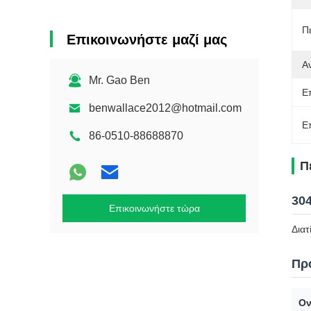
Π
Επικοινωνήστε μαζί μας
Α
Mr. Gao Ben
Ε
benwallace2012@hotmail.com
Ε
86-0510-88688870
Π
30
Επικοινωνήστε τώρα
Διατ
Πρ
Ον