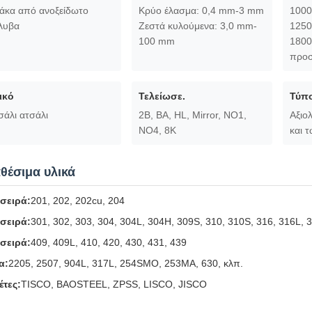
άκα από ανοξείδωτο
Κρύο έλασμα: 0,4 mm-3 mm
100
λυβα
Ζεστά κυλούμενα: 3,0 mm-
125
100 mm
180
προσ
ικό
Τελείωσε.
Τύπ
σάλι ατσάλι
2Β, BA, HL, Mirror, NO1,
Αξιο
NO4, 8K
και 
θέσιμα υλικά
 σειρά:
201, 202, 202cu, 204
 σειρά:
301, 302, 303, 304, 304L, 304H, 309S, 310, 310S, 316, 316L, 
 σειρά:
409, 409L, 410, 420, 430, 431, 439
α:
2205, 2507, 904L, 317L, 254SMO, 253MA, 630, κλπ.
έτες:
TISCO, BAOSTEEL, ZPSS, LISCO, JISCO