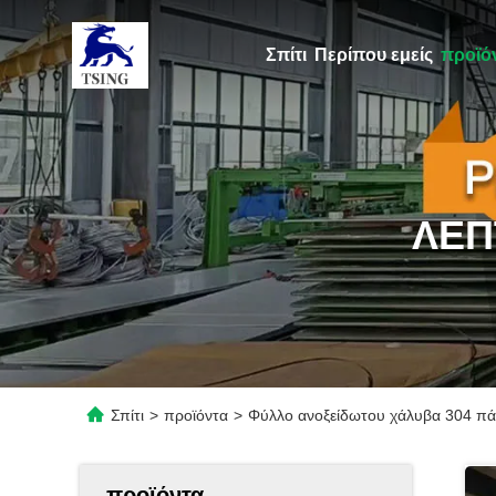
Σπίτι
Περίπου εμείς
προϊό
ΛΕΠ
Σπίτι
>
προϊόντα
>
Φύλλο ανοξείδωτου χάλυβα 304 πά
προϊόντα