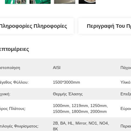
Πληροφορίες Πληροφορίες
Περιγραφή Του Π
επτομέρειες
ιστοποίηση
AISI
Πάχο
έγεθος Φύλλου:
1500*3000mm
Υλικό
χνική:
Θερμής Έλασης
Επεξε
1000mm, 1219mm, 1250mm, 
ύρος Πλάτους:
Εύρο
1500mm, 1800mm, 2000mm
2B, BA, HL, Mirror, NO1, NO4, 
πιλογές Φινιρίσματος:
Περιε
8K