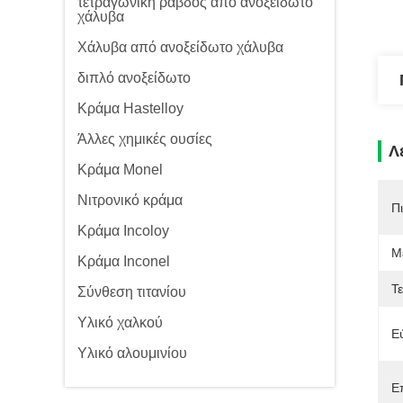
τετραγωνική ράβδος από ανοξείδωτο
χάλυβα
Χάλυβα από ανοξείδωτο χάλυβα
διπλό ανοξείδωτο
Κράμα Hastelloy
Άλλες χημικές ουσίες
Λ
Κράμα Monel
Νιτρονικό κράμα
Π
Κράμα Incoloy
Μ
Κράμα Inconel
Τε
Σύνθεση τιτανίου
Υλικό χαλκού
Ε
Υλικό αλουμινίου
Ε