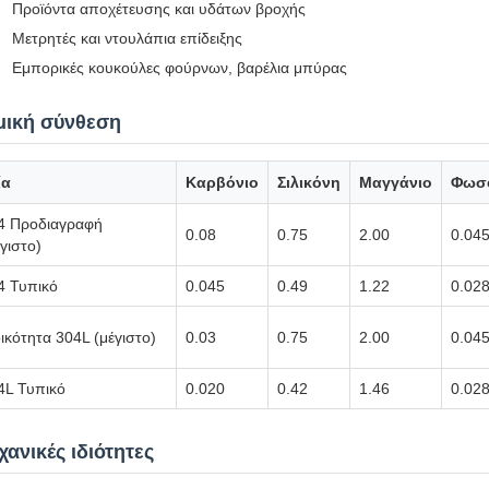
Προϊόντα αποχέτευσης και υδάτων βροχής
Μετρητές και ντουλάπια επίδειξης
Εμπορικές κουκούλες φούρνων, βαρέλια μπύρας
μική σύνθεση
ία
Καρβόνιο
Σιλικόνη
Μαγγάνιο
Φωσ
4 Προδιαγραφή
0.08
0.75
2.00
0.04
γιστο)
4 Τυπικό
0.045
0.49
1.22
0.02
δικότητα 304L (μέγιστο)
0.03
0.75
2.00
0.04
4L Τυπικό
0.020
0.42
1.46
0.02
ανικές ιδιότητες