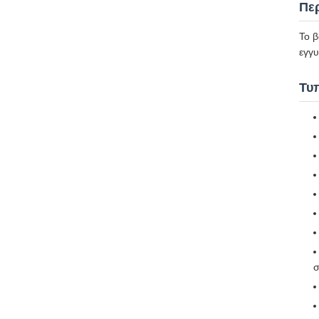
Πε
Το 
εγγυ
Τυ