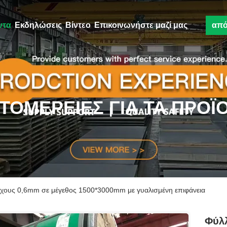
ντα
Εκδηλώσεις
Βίντεο
Επικοινωνήστε μαζί μας
απ
ΤΟΜΈΡΕΙΕΣ ΓΙΑ ΤΑ ΠΡΟΪ
χους 0,6mm σε μέγεθος 1500*3000mm με γυαλισμένη επιφάνεια
Φύλλ