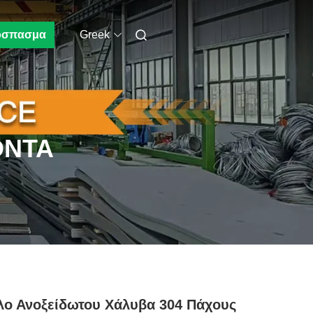
όσπασμα
Greek
ΌΝΤΑ
ο Ανοξείδωτου Χάλυβα 304 Πάχους