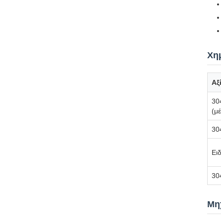
Χη
Αξ
30
(μέ
30
Ει
30
Μηχ