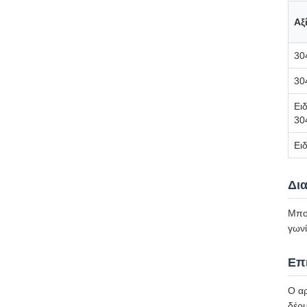
Αξ
30
30
Ει
30
Ει
Δι
Μπορ
γωνί
Επ
Ο αρ
δέρμ