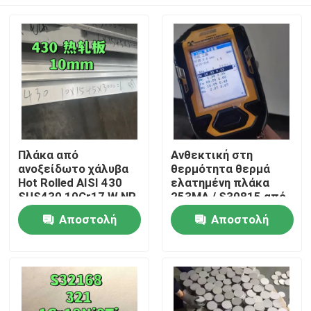
Πλάκα από
Ανθεκτική στη
ανοξείδωτο χάλυβα
θερμότητα θερμά
Hot Rolled AISI 430
ελατημένη πλάκα
SUS430 10Cr17 W.NR
253MA / S30815 από
1.4016 Επιφάνεια
ανοξείδωτο χάλυβα
Σπίτι
Αποστολή
Αποστολή
NO.1 10*1500*6000
με επιφάνεια
αλάτισης
ερώτησης
ερώτησης
Προϊόντα
Βίντεο