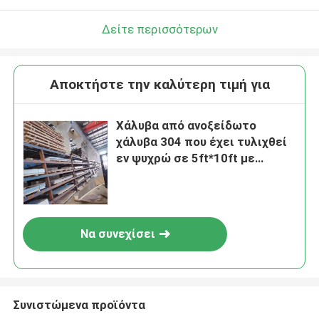
Δείτε περισσότερων
Αποκτήστε την καλύτερη τιμή για
Χάλυβα από ανοξείδωτο
χάλυβα 304 που έχει τυλιχθεί
εν ψυχρώ σε 5ft*10ft με
γυαλισμένη επιφάνεια για
βιομηχανικές εφαρμογές
Να συνεχίσει
Συνιστώμενα προϊόντα