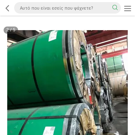
2
/
5