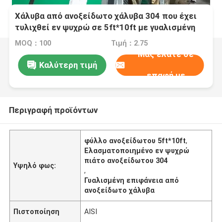
Χάλυβα από ανοξείδωτο χάλυβα 304 που έχει
τυλιχθεί εν ψυχρώ σε 5ft*10ft με γυαλισμένη
επιφάνεια για βιομηχανικές εφαρμογές
MOQ：100
Τιμή：2.75
Μας ελάτε σε
Καλύτερη τιμή
επαφή με
Περιγραφή προϊόντων
φύλλο ανοξείδωτου 5ft*10ft
,
Ελασματοποιημένο εν ψυχρώ
πιάτο ανοξείδωτου 304
Υψηλό φως:
,
Γυαλισμένη επιφάνεια από
ανοξείδωτο χάλυβα
Πιστοποίηση
AISI