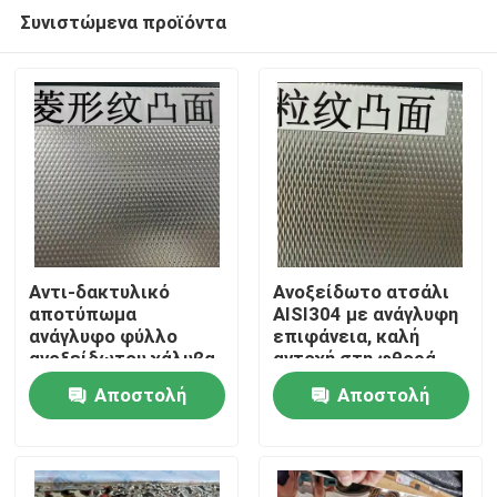
Συνιστώμενα προϊόντα
Αντι-δακτυλικό
Ανοξείδωτο ατσάλι
αποτύπωμα
AISI304 με ανάγλυφη
ανάγλυφο φύλλο
επιφάνεια, καλή
Σπίτι
ανοξείδωτου χάλυβα
αντοχή στη φθορά
AISI304 με πάχος 0,4
και ανάγλυφη
Αποστολή
Αποστολή
- 3,0 mm για
επιφάνεια για
Προϊόντα
αρχιτεκτονικές
διακοσμητικές
ερώτησης
ερώτησης
εφαρμογές
εφαρμογές
Βίντεο