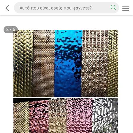
2
/
6