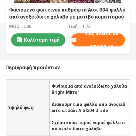
Φαινόμενο φωτεινού καθρέφτη Αίσι 304 φύλλο
από ανοξείδωτο χάλυβα με μοτίβο κυματισμού
νερού για διακόσμηση τοίχων
MOQ：500
Τιμή：1.75
Μας ελάτε σε
Καλύτερη τιμή
επαφή με
Περιγραφή προϊόντων
Φινίρισμα από ανοξείδωτο χάλυβα
Bright Mirror
,
Διακοσμητικό φύλλο από ανοξείδ
Υψηλό φως:
ωτο ατσάλι AISI304 Grade
,
Σχήμα κυματισμού νερού φύλλο α
πό ανοξείδωτο χάλυβα