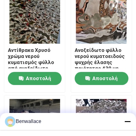
Σχετικά με εμάς
περιοδεία στο εργοστάσιο
Αντίθρακα Χρυσό
Ανοξείδωτο φύλλο
Έλεγχος ποιότητας
χρώμα νερού
νερού κυματοειδούς
κυματισμός φύλλο
ψυχρής έλασης
από ανοξείδωτο
ποιότητας 430 με
χάλυβα AISI304
γυαλιστερό
Επικοινωνήστε μαζί μας
Αποστολή
Αποστολή
AISI316L για
καθρέφτη και χρώμα
διακόσμηση οροφών
PVD
ερώτησης
ερώτησης
Ειδήσεις
Υποθέσεις
Benwallace
Ζητήστε μια προσφορά