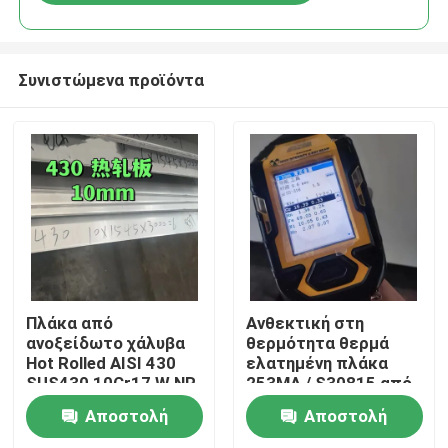
Συνιστώμενα προϊόντα
Σπίτι
Πλάκα από
Ανθεκτική στη
ανοξείδωτο χάλυβα
θερμότητα θερμά
Hot Rolled AISI 430
ελατημένη πλάκα
Προϊόντα
SUS430 10Cr17 W.NR
253MA / S30815 από
1.4016 Επιφάνεια
ανοξείδωτο χάλυβα
Αποστολή
Αποστολή
NO.1 10*1500*6000
με επιφάνεια
Βίντεο
αλάτισης