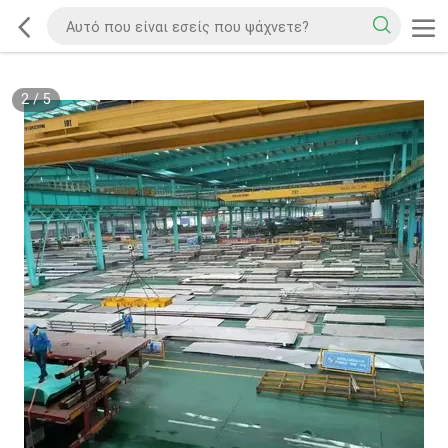
2
/
5