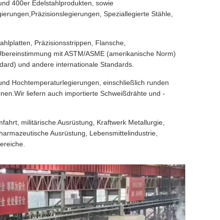
 und 400er Edelstahlprodukten, sowie
erungen,Präzisionslegierungen, Speziallegierte Stähle,
hlplatten, Präzisionsstrippen, Flansche,
r Übereinstimmung mit ASTM/ASME (amerikanische Norm)
ndard) und andere internationale Standards.
und Hochtemperaturlegierungen, einschließlich runden
ionen.Wir liefern auch importierte Schweißdrähte und -
ahrt, militärische Ausrüstung, Kraftwerk Metallurgie,
armazeutische Ausrüstung, Lebensmittelindustrie,
ereiche.