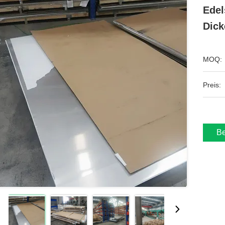
Edel
Dick
MOQ:
Preis:
Be