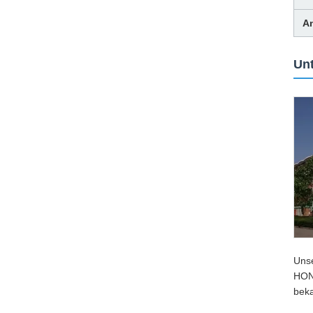
A
Un
Uns
HONG
bek