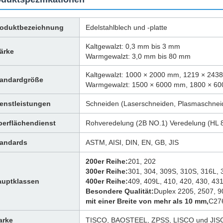
roduktbezeichnung
Edelstahlblech und -platte
Kaltgewalzt: 0,3 mm bis 3 mm
ärke
Warmgewalzt: 3,0 mm bis 80 mm
Kaltgewalzt: 1000 × 2000 mm, 1219 × 24
tandardgröße
Warmgewalzt: 1500 × 6000 mm, 1800 × 6
enstleistungen
Schneiden (Laserschneiden, Plasmaschnei
erflächendienst
Rohveredelung (2B NO.1) Veredelung (HL 8
tandards
ASTM, AISI, DIN, EN, GB, JIS
200er Reihe:
201, 202
300er Reihe:
301, 304, 309S, 310S, 316L, 
auptklassen
400er Reihe:
409, 409L, 410, 420, 430, 431
Besondere Qualität:
Duplex 2205, 2507, 
mit einer Breite von mehr als 10 mm,
C276
arke
TISCO, BAOSTEEL, ZPSS, LISCO und JIS