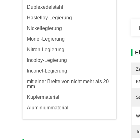
Duplexedelstahl
Hastelloy-Legierung
Nickellegierung
Monel-Legierung
Nitron-Legierung
E
Incoloy-Legierung
Ze
Inconel-Legierung
mit einer Breite von nicht mehr als 20
Kä
mm
Kupfermaterial
S
Aluminiummaterial
W
Te