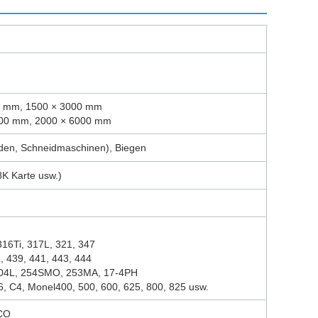
38 mm, 1500 × 3000 mm
000 mm, 2000 × 6000 mm
den, Schneidmaschinen), Biegen
K Karte usw.)
316Ti, 317L, 321, 347
, 439, 441, 443, 444
904L, 254SMO, 253MA, 17-4PH
, C4, Monel400, 500, 600, 625, 800, 825 usw.
CO