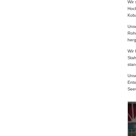
Wir 
Hoch
Koba
Unse
Rohr
herg
Wir 
Stah
stan
Unse
Ents
Seev