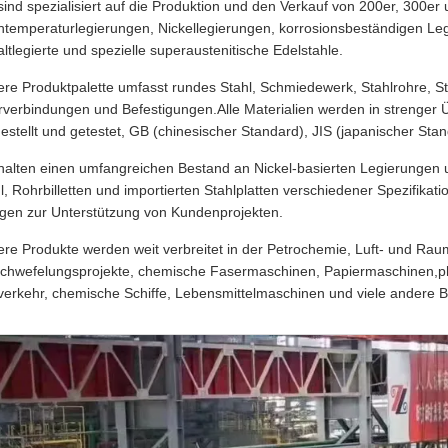
sind spezialisiert auf die Produktion und den Verkauf von 200er, 300er
temperaturlegierungen, Nickellegierungen, korrosionsbeständigen Legi
ltlegierte und spezielle superaustenitische Edelstahle.
re Produktpalette umfasst rundes Stahl, Schmiedewerk, Stahlrohre, Sta
verbindungen und Befestigungen.Alle Materialien werden in strenge
estellt und getestet, GB (chinesischer Standard), JIS (japanischer Sta
halten einen umfangreichen Bestand an Nickel-basierten Legierungen 
l, Rohrbilletten und importierten Stahlplatten verschiedener Spezifikat
gen zur Unterstützung von Kundenprojekten.
re Produkte werden weit verbreitet in der Petrochemie, Luft- und Raumf
chwefelungsprojekte, chemische Fasermaschinen, Papiermaschinen,ph
erkehr, chemische Schiffe, Lebensmittelmaschinen und viele andere B