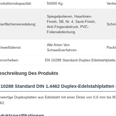
oduktionskapazität:
50000 Kg
Verbi
Spiegelpolieren, Haarlinien-
Finish, SB, Nr. 4, Santi-Finish, 
berflächenveredelung:
Schni
Anti-Fingerabdruck, PVC-
Folienabdeckung
Alle Arten Von 
chweißdienst:
Packl
Schweißverfahren
ervorheben:
EN 10288 Standard-Duplex-Edelstahlplatte
eschreibung Des Produkts
10288 Standard DIN 1.4462 Duplex-Edelstahlplatten 
wertige Duplexplatten aus Edelstahl mit einer Dicke von 0,6 mm bis
62.
duktspezifikationen