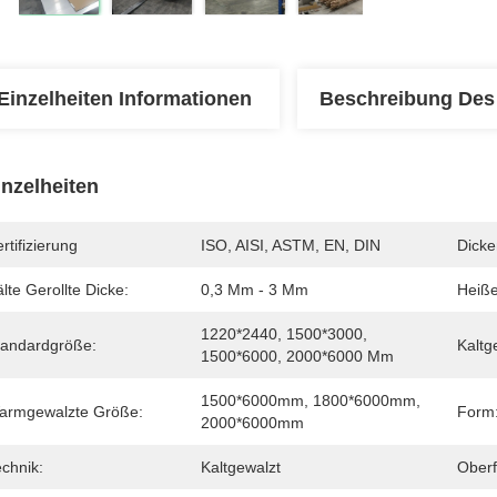
Einzelheiten Informationen
Beschreibung Des
inzelheiten
rtifizierung
ISO, AISI, ASTM, EN, DIN
Dicke
lte Gerollte Dicke:
0,3 Mm - 3 Mm
Heiße
1220*2440, 1500*3000, 
tandardgröße:
Kaltg
1500*6000, 2000*6000 Mm
1500*6000mm, 1800*6000mm, 
armgewalzte Größe:
Form
2000*6000mm
chnik:
Kaltgewalzt
Oberf