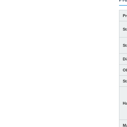
P
St
S
Di
Ob
S
H
M