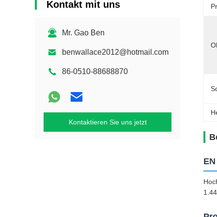
Kontakt mit uns
Pr
Mr. Gao Ben
O
benwallace2012@hotmail.com
86-0510-88688870
S
H
Kontaktieren Sie uns jetzt
B
EN 
Hoch
1.44
Pro