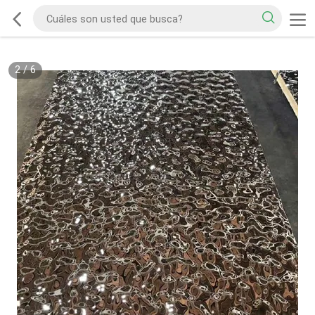
2
/
6