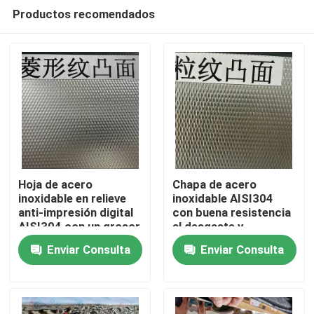
Productos recomendados
Hoja de acero
Chapa de acero
inoxidable en relieve
inoxidable AISI304
anti-impresión digital
con buena resistencia
En casa
AISI304 con un grosor
al desgaste y
de 0,4 a 3,0 mm para
superficie grabada
Enviar Consulta
Enviar Consulta
aplicaciones
para aplicaciones
Productos
arquitectónicas
decorativas
Los vídeos