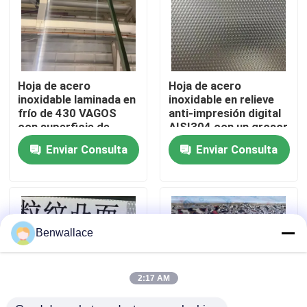
Sobre nosotros
recorrido por la fábrica
Hoja de acero
Hoja de acero
inoxidable laminada en
inoxidable en relieve
frío de 430 VAGOS
anti-impresión digital
Control de calidad
con superficie de
AISI304 con un grosor
0,5*1220*2440 mm
de 0,4 a 3,0 mm para
Enviar Consulta
Enviar Consulta
con superficie de
aplicaciones
espejo 6K
arquitectónicas
Contacta con nosotros
Noticias
Benwallace
Casos de trabajo
2:17 AM
Solicitar una cita