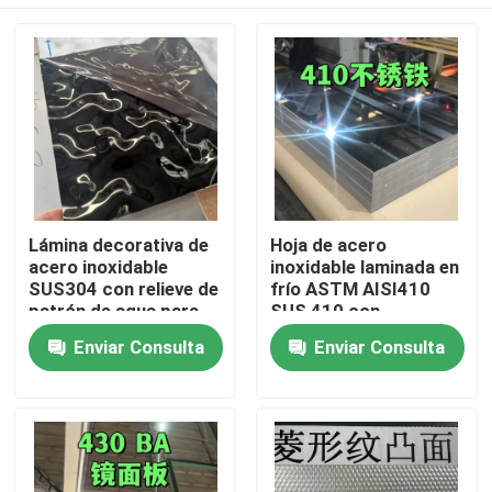
Lámina decorativa de
Hoja de acero
acero inoxidable
inoxidable laminada en
SUS304 con relieve de
frío ASTM AISI410
patrón de agua para
SUS 410 con
exteriores
superficie pulida BA
En casa
Enviar Consulta
Enviar Consulta
arquitectónicos
0,8*1220*2440
Productos
Los vídeos