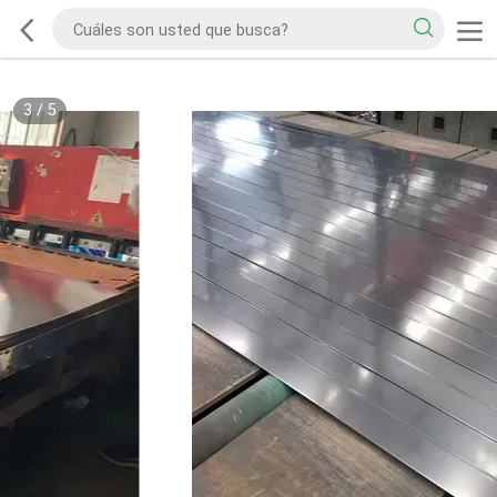
3
/
5