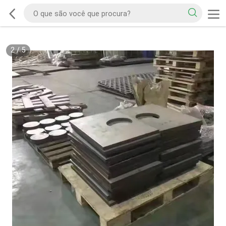
2
/
5