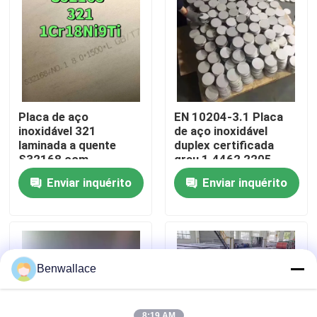
Sobre nós
Visita à fábrica
Placa de aço
EN 10204-3.1 Placa
Controle de qualidade
inoxidável 321
de aço inoxidável
laminada a quente
duplex certificada
S32168 com
grau 1.4462 2205
espessura de 3,0 -
com técnica laminada
Contacte-nos
Enviar inquérito
Enviar inquérito
80,0 mm e resistência
a quente
à corrosão
Notícias
Casos
Benwallace
Solicite um orçamento
8:19 AM