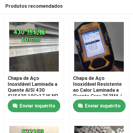
Produtos recomendados
Chapa de Aço
Chapa de Aço
Inoxidável Laminada a
Inoxidável Resistente
Quente AISI 430
ao Calor Laminada a
Para casa
SUS430 10Cr17 W.NR
Quente Grau 253MA /
1.4016 Superfície
S30815 com
Enviar inquérito
Enviar inquérito
NO.1 10*1500*6000
Superfície Decapada
Produtos
Vídeos