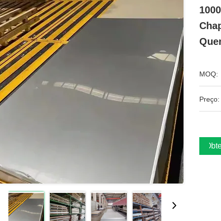
1000
Chap
Que
MOQ:
Preço:
Obte