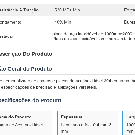
esistência À Tracção:
520 MPa Min
Força
longamento:
40% Min
Durez
placa de aço inoxidável de 1000mm*200
estacar:
Placa de aço inoxidável laminada a alta te
escrição Do Produto
ão Geral do Produto
e personalizado de chapas e placas de aço inoxidável 304 em taman
especificações de precisão e aplicações versáteis.
ecificações do Produto
ome do Produto
Espessura
Lar
apa de Aço Inoxidável
Laminado a frio: 0,4 mm-3
100
mm
mm,