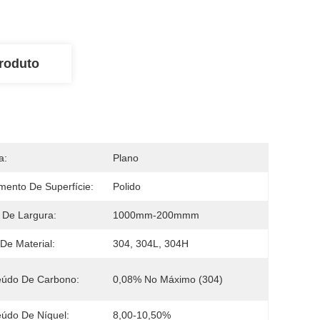
roduto
a:
Plano
mento De Superfície:
Polido
 De Largura:
1000mm-200mmm
De Material:
304, 304L, 304H
eúdo De Carbono:
0,08% No Máximo (304)
údo De Níquel:
8,00-10,50%