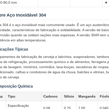
,0-80,0 mm
★
re Aço Inoxidável 304
ga 304 é o aço inoxidável mais comumente usado. É um aço austenítico 
cidade, características de fabricação e soldabilidade. A versão de baix
rrosão quando se soldam seções mais espessas. A versão 304H tem u
stência em altas temperaturas.
icações Típicas
pamentos de fabricação de cerveja e laticínios, evaporadores, tambore
s de refrigeração, processamento químico e de alimentos, ferragens pa
s de lavagem, mictórios, corrimãos, lava-louças, secadoras de roupa
icionado, calhas e condutores de água da chuva, balcões e vitrines, b
is de cerveja.
posição Química
ga
Tipo
Carbono
Silício
Manganês
Fósf
Especificação
0,08
0,75
2,00
0,045