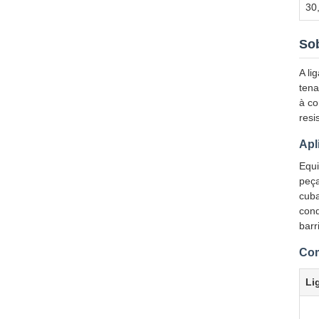
30
Sob
A li
tena
à co
resi
Apl
Equi
peça
cuba
cond
barr
Com
Li