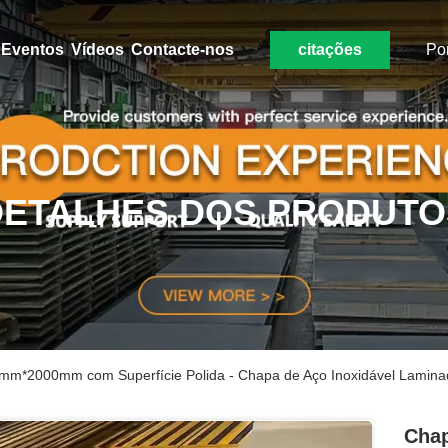
Eventos
Vídeos
Contacte-nos
citações
Po
DETALHES DOS PRODUTO
0mm*2000mm com Superfície Polida - Chapa de Aço Inoxidável Lamin
Chap