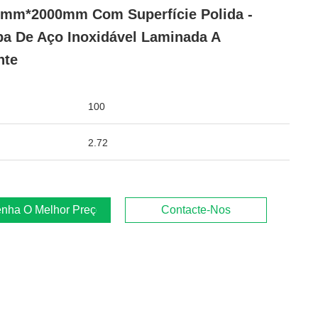
mm*2000mm Com Superfície Polida -
a De Aço Inoxidável Laminada A
nte
100
2.72
nha O Melhor Preço
Contacte-Nos