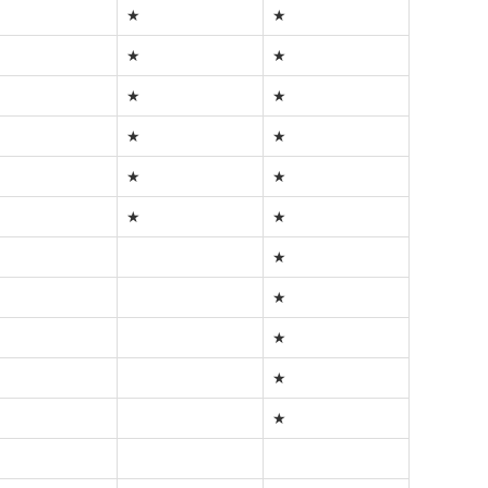
★
★
★
★
★
★
★
★
★
★
★
★
★
★
★
★
★