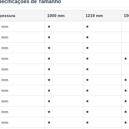
pecificações de Tamanho
pessura
1000 mm
1219 mm
15
3 mm
★
★
4 mm
★
★
5 mm
★
★
6 mm
★
★
★
7 mm
★
★
8 mm
★
★
★
0 mm
★
★
★
2 mm
★
★
★
5 mm
★
★
★
0 mm
★
★
★