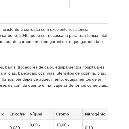
resistente à corrosão com excelente resistência,
o carbono, 304L, pode ser necessária para resistência total
m teor de carbono mínimo garantido, o que garante boa
s, barris, trocadores de calor, equipamentos hospitalares,
ra lojas, bancadas, cozinhas, utensílios de cozinha, pias,
s, fornos, bandejas de aquecimento, equipamentos de ar
ares de comida quente e fria, capelas de fornos comerciais,
oro
Enxofre
Níquel
Cromo
Nitrogênio
8,00 -
18,00 -
0,030
0,10