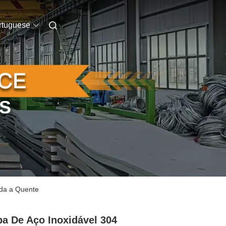
rtuguese
S
ada a Quente
a De Aço Inoxidável 304