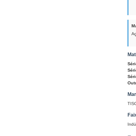
Ma
Aç
Mat
Séri
Séri
Séri
Out
Mar
TIS
Fai
Indú