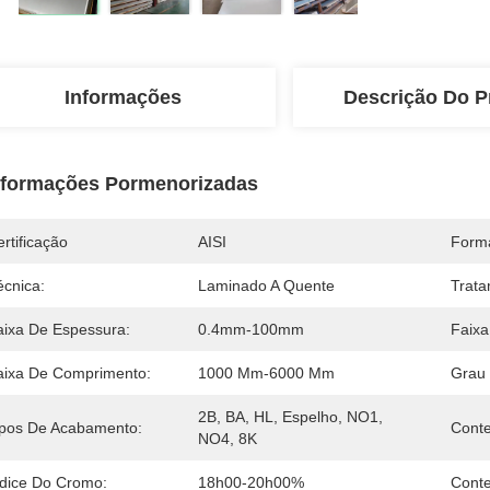
Informações
Descrição Do P
nformações Pormenorizadas
rtificação
AISI
Form
écnica:
Laminado A Quente
Trata
aixa De Espessura:
0.4mm-100mm
Faixa
aixa De Comprimento:
1000 Mm-6000 Mm
Grau 
2B, BA, HL, Espelho, NO1, 
ipos De Acabamento:
Cont
NO4, 8K
ndice Do Cromo:
18h00-20h00%
Conte