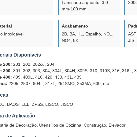
Laminado a quente: 3,0
2000
mm-100 mm
terial
Acabamento
Pad
o Inoxidável
2B, BA, HL, Espelho, NO1,
ASTM
NO4, 8K
JIS
eriais Disponíveis
e 200:
201, 202, 202cu, 204
e 300:
301, 302, 303, 304, 304L, 304H, 309S, 310, 310S, 316, 316L, 3
e 400:
409, 409L, 410, 420, 430, 431, 439
ros:
2205, 2507, 904L, 317L, 254SMO, 253MA, 630, etc.
cas
CO, BAOSTEEL, ZPSS, LISCO, JISCO
xa de Aplicação
stria de Decoração, Utensílios de Cozinha, Construção, Elevador