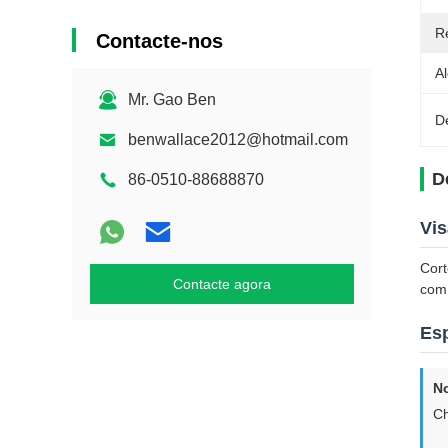
R
Contacte-nos
A
Mr. Gao Ben
D
benwallace2012@hotmail.com
D
86-0510-88688870
Vis
Cort
Contacte agora
com 
Esp
N
Ch