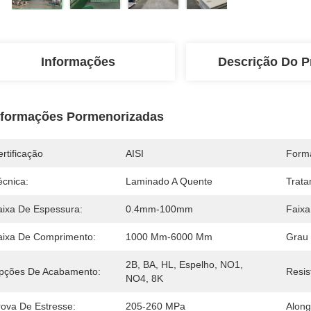
Informações
Descrição Do P
nformações Pormenorizadas
rtificação
AISI
Form
écnica:
Laminado A Quente
Trata
aixa De Espessura:
0.4mm-100mm
Faixa
aixa De Comprimento:
1000 Mm-6000 Mm
Grau 
2B, BA, HL, Espelho, NO1, 
pções De Acabamento:
Resis
NO4, 8K
rova De Estresse:
205-260 MPa
Alon