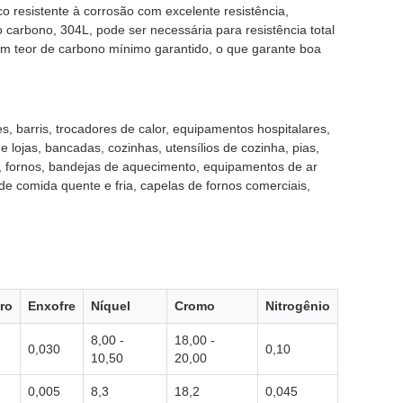
 resistente à corrosão com excelente resistência,
o carbono, 304L, pode ser necessária para resistência total
m teor de carbono mínimo garantido, o que garante boa
s, barris, trocadores de calor, equipamentos hospitalares,
 lojas, bancadas, cozinhas, utensílios de cozinha, pias,
s, fornos, bandejas de aquecimento, equipamentos de ar
de comida quente e fria, capelas de fornos comerciais,
ro
Enxofre
Níquel
Cromo
Nitrogênio
8,00 -
18,00 -
0,030
0,10
10,50
20,00
0,005
8,3
18,2
0,045