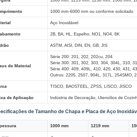
rgura
1000 mm, 1219 mm, 1250 mm, 1500 mm, 18
mprimento
1000 mm-6000 mm ou conforme solicitado
terial
Aço Inoxidável
abamento
2B, BA, HL, Espelho, NO1, NO4, 8K
drão
ASTM, AISI, DIN, EN, GB, JIS
Série 200: 201, 202, 202cu, 204
Série 300: 301, 302, 303, 304, 304L, 310, 3
aus de Material
Série 400: 409, 409L, 410, 420, 430, 431, 4
Outros: 2205, 2507, 904L, 317L, 254SMO, 2
rca
TISCO, BAOSTEEL, ZPSS, LISCO, JISCO
ixa de Aplicação
Indústria de Decoração, Utensílios de Cozin
ecificações de Tamanho de Chapa e Placa de Aço Inoxidáv
pessura
1000 mm
1219 mm
15