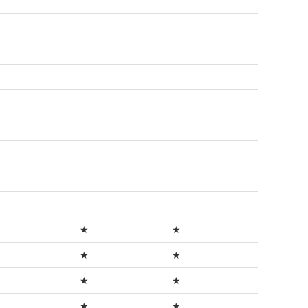
★
★
★
★
★
★
★
★