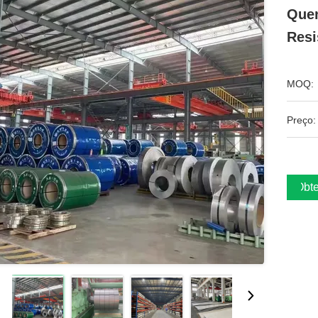
Quen
Resi
MOQ:
Preço:
Obte