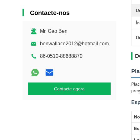
D
Contacte-nos
Í
Mr. Gao Ben
D
benwallace2012@hotmail.com
D
86-0510-88688870
Pla
Plac
Contacte agora
preç
Esp
No
Es