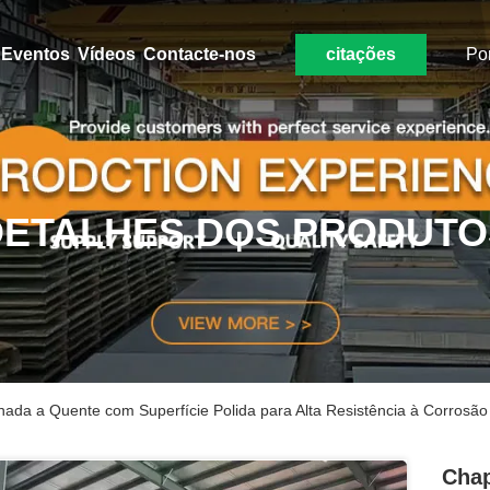
Eventos
Vídeos
Contacte-nos
citações
Po
DETALHES DOS PRODUTO
ada a Quente com Superfície Polida para Alta Resistência à Corrosão
Chap