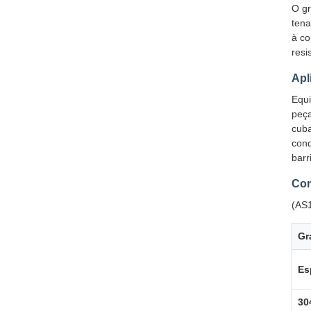
O gr
tena
à co
resi
Apl
Equi
peça
cuba
cond
barr
Com
(AS1
Gr
Es
30