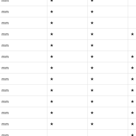
3 mm
★
★
4 mm
★
★
5 mm
★
★
6 mm
★
★
★
7 mm
★
★
8 mm
★
★
★
0 mm
★
★
★
2 mm
★
★
★
5 mm
★
★
★
0 mm
★
★
★
5 mm
★
★
★
0 mm
★
★
★
0 mm
★