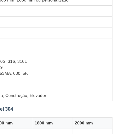
00 mm, 2000 mm ou personalizado
10S, 316, 316L
39
53MA, 630, etc.
ha, Construção, Elevador
el 304
00 mm
1800 mm
2000 mm