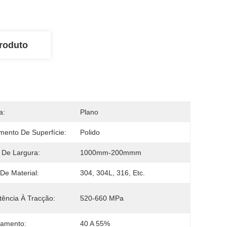
roduto
a:
Plano
mento De Superfície:
Polido
 De Largura:
1000mm-200mmm
De Material:
304, 304L, 316, Etc.
tência À Tracção:
520-660 MPa
gamento:
40 A 55%