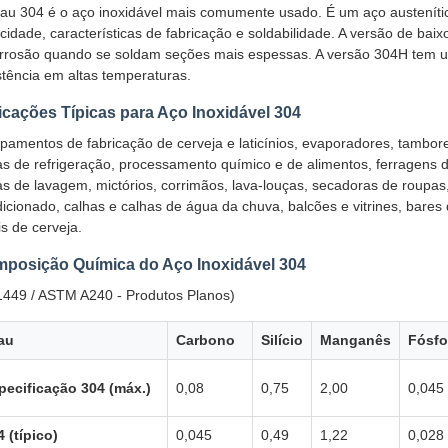
au 304 é o aço inoxidável mais comumente usado. É um aço austenítico
cidade, características de fabricação e soldabilidade. A versão de baix
rrosão quando se soldam seções mais espessas. A versão 304H tem u
stência em altas temperaturas.
icações Típicas para Aço Inoxidável 304
pamentos de fabricação de cerveja e laticínios, evaporadores, tambore
s de refrigeração, processamento químico e de alimentos, ferragens de
s de lavagem, mictórios, corrimãos, lava-louças, secadoras de roupa
icionado, calhas e calhas de água da chuva, balcões e vitrines, bares 
is de cerveja.
posição Química do Aço Inoxidável 304
449 / ASTM A240 - Produtos Planos)
au
Carbono
Silício
Manganês
Fósfo
pecificação 304 (máx.)
0,08
0,75
2,00
0,045
4 (típico)
0,045
0,49
1,22
0,028