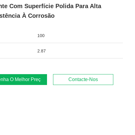
te Com Superfície Polida Para Alta
stência À Corrosão
100
2.87
nha O Melhor Preço
Contacte-Nos