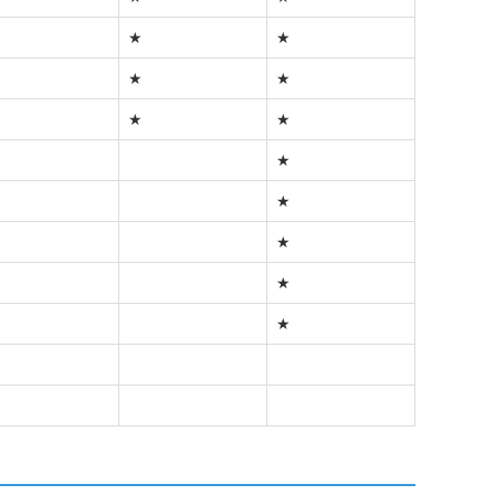
★
★
★
★
★
★
★
★
★
★
★