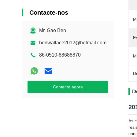
Contacte-nos
M
Mr. Gao Ben
E
benwallace2012@hotmail.com
86-0510-88688870
M
D
Contacte agora
D
20
As c
resi
cond