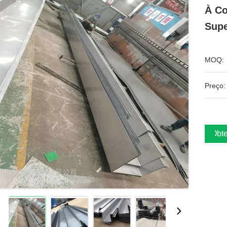
À Co
Supe
MOQ:
Preço:
Obte