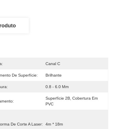
roduto
a:
Canal C
mento De Superfície:
Brilhante
ura:
0.8 - 6.0 Mm
Superfície 2B, Cobertura Em 
amento:
PVC
forma De Corte A Laser:
4m * 18m