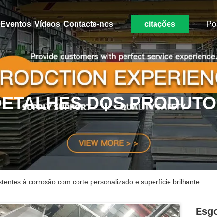
Eventos
Vídeos
Contacte-nos
citações
Po
DETALHES DOS PRODUTO
stentes à corrosão com corte personalizado e superfície brilhante
Esgo