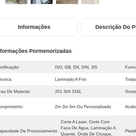
Informações
Descrição Do P
nformações Pormenorizadas
rtificação
ISO, GB, EN, DIN, JIS
Form
écnica:
Laminado A Frio
Trata
rau De Material:
201 304 316L
Gross
omprimento:
2m 3m 6m Ou Personalizado
Acab
Corte A Laser, Corte Com 
Faca De Água, Laminação A 
apacidade De Processamento:
Plata
Quente, Onda De Choque, 