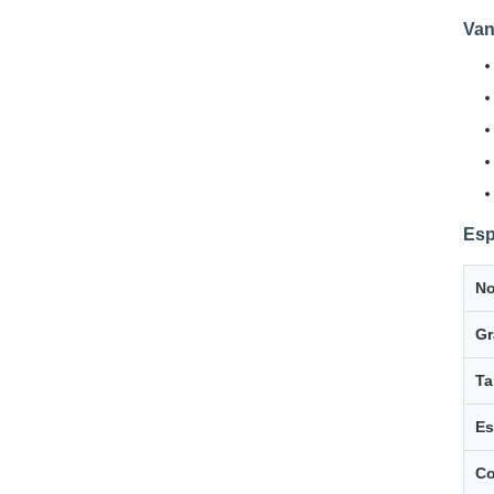
Van
Esp
No
Gr
T
Es
Co