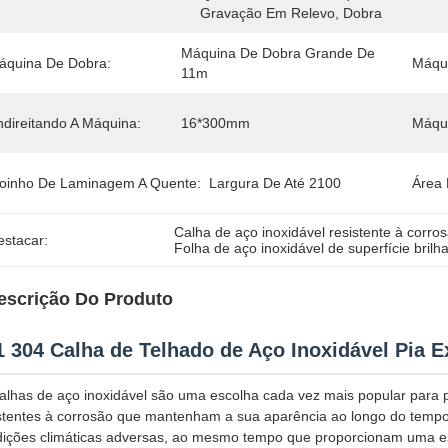
Gravação Em Relevo, Dobra
Máquina De Dobra Grande De 
áquina De Dobra:
Máqui
11m
ndireitando A Máquina:
16*300mm
Máqui
oinho De Laminagem A Quente:
Largura De Até 2100
Área 
Calha de aço inoxidável resistente à corro
estacar:
Folha de aço inoxidável de superfície brilh
escrição Do Produto
1 304 Calha de Telhado de Aço Inoxidável Pia E
alhas de aço inoxidável são uma escolha cada vez mais popular para p
stentes à corrosão que mantenham a sua aparência ao longo do tempo.
ições climáticas adversas, ao mesmo tempo que proporcionam uma es