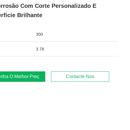
rrosão Com Corte Personalizado E
rfície Brilhante
300
3.78
nha O Melhor Preço
Contacte-Nos