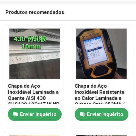
Produtos recomendados
Chapa de Aço
Chapa de Aço
Inoxidável Laminada a
Inoxidável Resistente
Para casa
Quente AISI 430
ao Calor Laminada a
SUS430 10Cr17 W.NR
Quente Grau 253MA /
1.4016 Superfície
S30815 com
Enviar inquérito
Enviar inquérito
Produtos
NO.1 10*1500*6000
Superfície Decapada
Vídeos