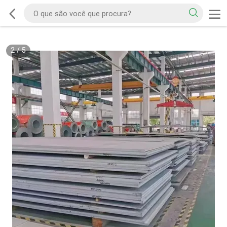
2
/
5