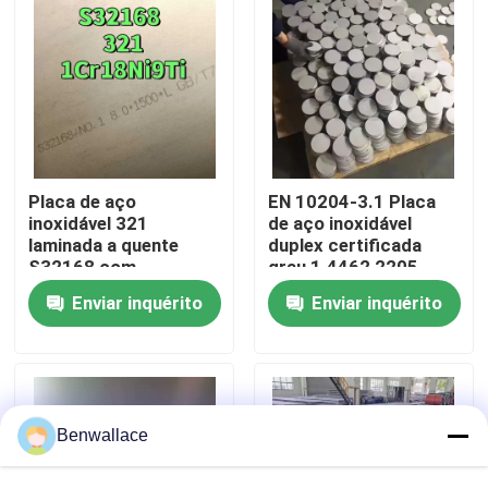
Sobre nós
Visita à fábrica
Controle de qualidade
Placa de aço
EN 10204-3.1 Placa
inoxidável 321
de aço inoxidável
laminada a quente
duplex certificada
S32168 com
grau 1.4462 2205
Contacte-nos
espessura de 3,0 -
com técnica laminada
Enviar inquérito
Enviar inquérito
80,0 mm e resistência
a quente
à corrosão
Notícias
Casos
Benwallace
Solicite um orçamento