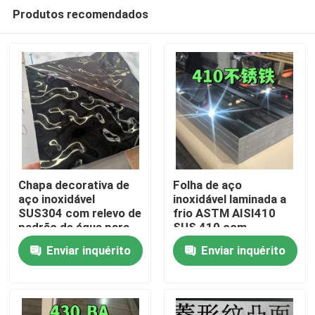
Produtos recomendados
Chapa decorativa de
Folha de aço
aço inoxidável
inoxidável laminada a
SUS304 com relevo de
frio ASTM AISI410
Para casa
padrão de água para
SUS 410 com
uso arquitetônico
superfície polida BA
Enviar inquérito
Enviar inquérito
externo
0,8*1220*2440
Produtos
Vídeos