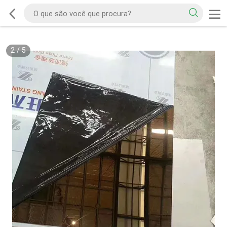
2
/
5