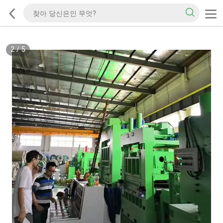
2
/
5