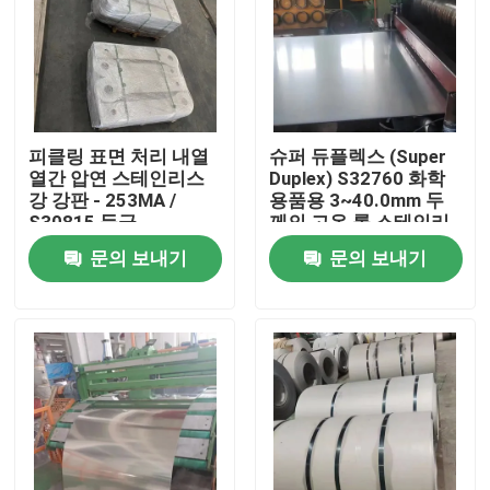
피클링 표면 처리 내열
슈퍼 듀플렉스 (Super
열간 압연 스테인리스
Duplex) S32760 화학
강 강판 - 253MA /
용품용 3~40.0mm 두
S30815 등급
께의 고온 롤 스테인리
스 스틸 판
문의 보내기
문의 보내기
집
제품
비디오