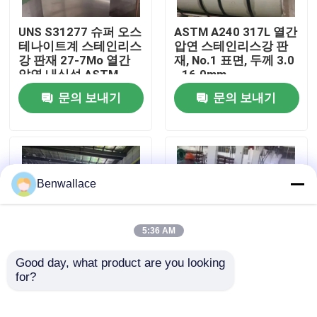
UNS S31277 슈퍼 오스
ASTM A240 317L 열간
우리 에 관한 것
테나이트계 스테인리스
압연 스테인리스강 판
강 판재 27-7Mo 열간
재, No.1 표면, 두께 3.0
압연 내식성 ASTM
- 16.0mm
공장 투어
A240
문의 보내기
문의 보내기
품질 관리
저희와 연락
Benwallace
뉴스
5:36 AM
Good day, what product are you looking 
사건
for?
부식 방지 열간 압연 고
고온 롤드 듀플렉스
강도 듀플렉스 2205 스
2205 스테인리스 스틸
테인리스강 판재 및 SS
판 - 부식 저항성 및 고
인용 을 요청 하십시오