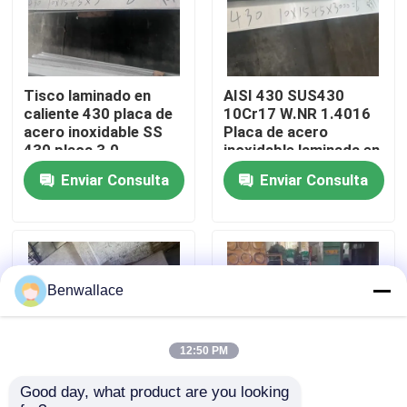
Sobre nosotros
Tisco laminado en
AISI 430 SUS430
recorrido por la fábrica
caliente 430 placa de
10Cr17 W.NR 1.4016
acero inoxidable SS
Placa de acero
430 placa 3.0 -
inoxidable laminada en
Control de calidad
10.0mm No.1
caliente
Enviar Consulta
Enviar Consulta
superficie
10*1500*6000
Superficie NO.1
Contacta con nosotros
Noticias
Benwallace
Casos de trabajo
12:50 PM
Good day, what product are you looking 
Solicitar una cita