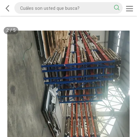
2
/
5