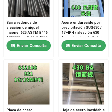
Barra redonda de
Acero endurecido por
aleación de níquel
precipitación SUS630 /
Inconel 625 ASTM B446
17-4PH / aleación 630
60*2000mm W.Nr 2.4856
Acero inoxidable Tubo
N06625
sin costuras Tirado en
Enviar Consulta
Enviar Consulta
frío
En casa
Productos
Placa de acero
Hoja de acero inoxidable
Los vídeos