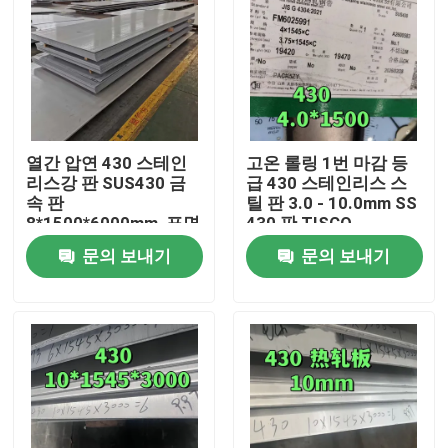
열간 압연 430 스테인
고온 롤링 1번 마감 등
리스강 판 SUS430 금
급 430 스테인리스 스
속 판
틸 판 3.0 - 10.0mm SS
8*1500*6000mm, 표면
430 판 TISCO
NO.1
문의 보내기
문의 보내기
집
제품
비디오