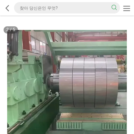
2
/
5