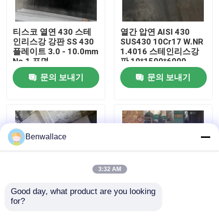
우리 에 관한 것
티스코 열연 430 스테
열간 압연 AISI 430
인리스강 강판 SS 430
SUS430 10Cr17 W.NR
플레이트 3.0 - 10.0mm
1.4016 스테인리스강
공장 투어
No.1 표면
판 10*1500*6000
NO.1 표면
문의 보내기
문의 보내기
품질 관리
저희와 연락
Benwallace
뉴스
3:32 AM
사건
Good day, what product are you looking 
for?
열에 내성이 강한 열로
슈퍼 듀플렉스 (Super
굴착 된 253MA /
Duplex) S32760 화학
인용 을 요청 하십시오