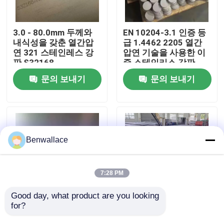
우리 에 관한 것
3.0 - 80.0mm 두께와
EN 10204-3.1 인증 등
내식성을 갖춘 열간압
급 1.4462 2205 열간
연 321 스테인레스 강
압연 기술을 사용한 이
공장 투어
판 S32168
중 스테인리스 강판
문의 보내기
문의 보내기
품질 관리
저희와 연락
Benwallace
뉴스
7:28 PM
사건
Good day, what product are you looking 
for?
열간압연 NO.1 표면 SS
열간 압연 430 스테인
321 플레이트 고온 저
리스강 판 SUS430 금
인용 을 요청 하십시오