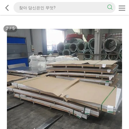
2
/
5