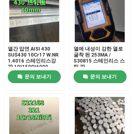
열간 압연 AISI 430
열에 내성이 강한 열로
SUS430 10Cr17 W.NR
굴착 된 253MA /
1.4016 스테인리스강
S30815 스테인리스 스
판 10*1500*6000
틸 판
NO.1 표면
문의 보내기
문의 보내기
집
제품
비디오