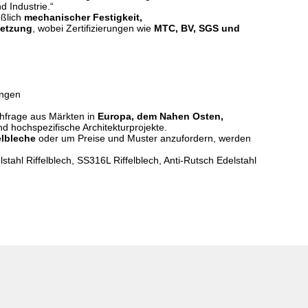
 Industrie.“
eßlich
mechanischer Festigkeit,
setzung
, wobei Zertifizierungen wie
MTC, BV, SGS und
ungen
chfrage aus Märkten in
Europa, dem Nahen Osten,
d hochspezifische Architekturprojekte.
elbleche
oder um Preise und Muster anzufordern, werden
tahl Riffelblech, SS316L Riffelblech, Anti-Rutsch Edelstahl