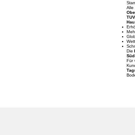
Stan
Alle
Obe
TUV
Haup
Erhö
Mehr
Glob
Wett
Schn
Die
Süd
Für 
Kund
Tag
Bode