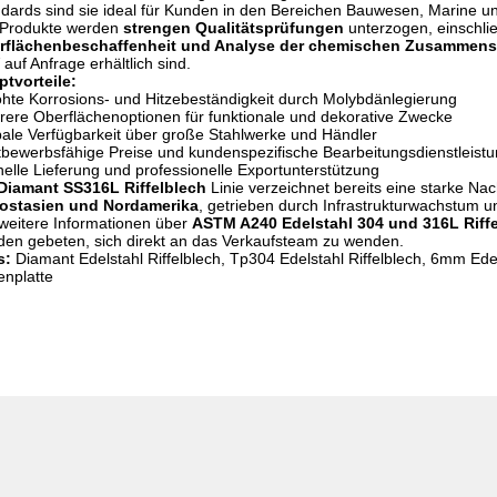
dards sind sie ideal für Kunden in den Bereichen Bauwesen, Marine und
 Produkte werden
strengen Qualitätsprüfungen
unterzogen, einschli
rflächenbeschaffenheit und Analyse der chemischen Zusammen
auf Anfrage erhältlich sind.
tvorteile:
hte Korrosions- und Hitzebeständigkeit durch Molybdänlegierung
ere Oberflächenoptionen für funktionale und dekorative Zwecke
ale Verfügbarkeit über große Stahlwerke und Händler
bewerbsfähige Preise und kundenspezifische Bearbeitungsdienstleist
elle Lieferung und professionelle Exportunterstützung
Diamant SS316L Riffelblech
Linie verzeichnet bereits eine starke Na
ostasien und Nordamerika
, getrieben durch Infrastrukturwachstum un
weitere Informationen über
ASTM A240 Edelstahl 304 und 316L Riff
en gebeten, sich direkt an das Verkaufsteam zu wenden.
s:
Diamant Edelstahl Riffelblech, Tp304 Edelstahl Riffelblech, 6mm Edels
nplatte