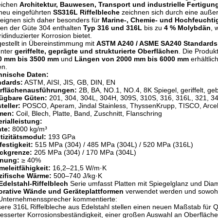
eichen
Architektur, Bauwesen, Transport und industrielle Fertigun
neu eingeführten
SS316L Riffelbleche
zeichnen sich durch eine auß
eignen sich daher besonders für
Marine-, Chemie- und Hochfeucht
ten der Güte 304 enthalten
Typ 316 und 316L
bis zu
4 % Molybdän
, 
ridinduzierter Korrosion bietet.
estellt in Übereinstimmung mit
ASTM A240 / ASME SA240 Standards
unter
geriffelte, geprägte und strukturierte Oberflächen
. Die Produk
0 mm bis 3500 mm
und
Längen von 2000 mm bis 6000 mm
erhältlic
en.
hnische Daten:
ndards:
ASTM, AISI, JIS, GB, DIN, EN
rflächenausführungen:
2B, BA, NO.1, NO.4, 8K Spiegel, geriffelt, geb
fügbare Güten:
201, 304, 304L, 304H, 309S, 310S, 316, 316L, 321, 3
teller:
POSCO, Aperam, Jindal Stainless, ThyssenKrupp, TISCO, Arcel
men:
Coil, Blech, Platte, Band, Zuschnitt, Flanschring
rialleistung:
te:
8000 kg/m³
tizitätsmodul:
193 GPa
estigkeit:
515 MPa (304) / 485 MPa (304L) / 520 MPa (316L)
eckgrenze:
205 MPa (304) / 170 MPa (304L)
nung:
≥ 40%
eleitfähigkeit:
16,2–21,5 W/m·K
zifische Wärme:
500–740 J/kg·K
Edelstahl-Riffelblech
Serie umfasst Platten mit Spiegelglanz und Dia
orative Wände und Geräteplattformen
verwendet werden und sowoh
 Unternehmenssprecher kommentierte:
ere 316L Riffelbleche aus Edelstahl stellen einen neuen Maßstab für Qua
esserter Korrosionsbeständigkeit, einer großen Auswahl an Oberflächen