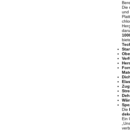
Ber
Die 
und 
Plat
chlo
Herg
dar
100
biet
Tec
Sta
Obe
Ver
Hers
For
Mate
Dich
Elas
Zugf
Str
Deh
Wärm
Spe
Die
dek
Ein
„Uns
verb