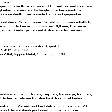
g
bieten.
ergewöhnliche
Korrosions- und Chloridbeständigkeit
aus
igkeitsumgebungen
. Im Vergleich zu herkömmlichen
was eine deutlich verbesserte Haltbarkeit gegenüber
sind diese Platten in einer Vielzahl von Formen erhältlich,
te sind in
Dicken von 0,3 mm bis 10,0 mm
,
Breiten von
h, wobei
Sondergrößen auf Anfrage verfügbar sind
ürstet, geprägt, sandgestrahlt, geätzt
47, 410S, 430, 904L
orMittal, Nippon Metal, Outokumpu, VDM
mantmuster, die für
Böden, Treppen, Gehwege, Rampen,
l
Sicherheit als auch optische Attraktivität
bieten.
lität und Vielseitigkeit bei Edelstahlprodukten dar. Mit
 und der vollständigen Einhaltung internationaler