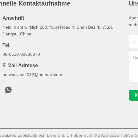
hnelle Kontaktaufnahme
Un
Anschrift
Abon
mehr
Nein, nicht wirklich.288,Youyi Road Xi Shan Bezirk, Wuxi,
Jiangsu, China
Tel.
86-0510-88688870
E-Mail-Adresse
benwallace2012@hotmail.com
K
gewalztes Edelstahlblech Lieferant. Urheberrecht © 2022-2025 TSIN