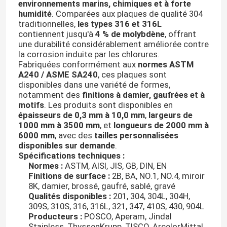
environnements marins, chimiques et à forte
humidité
. Comparées aux plaques de qualité 304
traditionnelles,
les types 316 et 316L
contiennent jusqu'à
4 % de molybdène
, offrant
une durabilité considérablement améliorée contre
la corrosion induite par les chlorures.
Fabriquées conformément aux
normes ASTM
A240 / ASME SA240
, ces plaques sont
disponibles dans une variété de formes,
notamment des
finitions à damier, gaufrées et à
motifs
. Les produits sont disponibles en
épaisseurs de 0,3 mm à 10,0 mm
,
largeurs de
1000 mm à 3500 mm
, et
longueurs de 2000 mm à
6000 mm
, avec des
tailles personnalisées
disponibles sur demande
.
Spécifications techniques :
Normes :
ASTM, AISI, JIS, GB, DIN, EN
Finitions de surface :
2B, BA, NO.1, NO.4, miroir
8K, damier, brossé, gaufré, sablé, gravé
Qualités disponibles :
201, 304, 304L, 304H,
309S, 310S, 316, 316L, 321, 347, 410S, 430, 904L
Producteurs :
POSCO, Aperam, Jindal
Stainless, ThyssenKrupp, TISCO, ArcelorMittal,