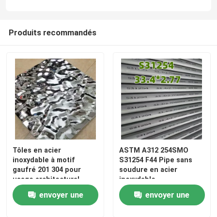
Feuille laminée à froid d'acier inoxydable
Produits recommandés
Plaque d'acier inoxydable laminée à chaud
Plat à carreaux d'acier inoxydable
bobine de bande d'acier inoxydable
Tube soudé d'acier inoxydable
Tôles en acier
ASTM A312 254SMO
inoxydable à motif
S31254 F44 Pipe sans
gaufré 201 304 pour
soudure en acier
Tube sans couture d'acier inoxydable
usage architectural
inoxydable
extérieur
33,4*2,77*6000mm
envoyer une
envoyer une
Barre ronde d'acier inoxydable
demande
demande