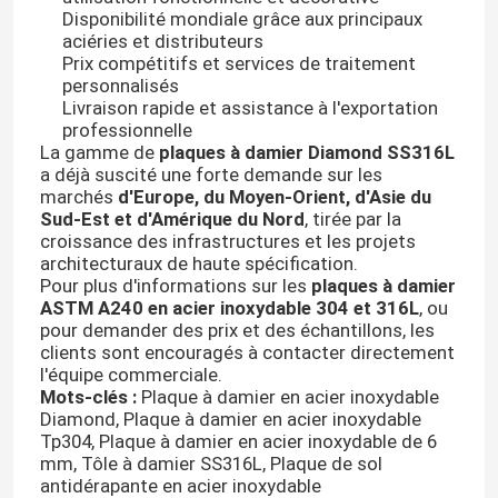
Disponibilité mondiale grâce aux principaux
aciéries et distributeurs
Prix compétitifs et services de traitement
À propos de nous
personnalisés
Livraison rapide et assistance à l'exportation
professionnelle
visite de l'usine
La gamme de
plaques à damier Diamond SS316L
a déjà suscité une forte demande sur les
marchés
d'Europe, du Moyen-Orient, d'Asie du
Contrôle de la qualité
Sud-Est et d'Amérique du Nord
, tirée par la
croissance des infrastructures et les projets
architecturaux de haute spécification.
Nous contacter
Pour plus d'informations sur les
plaques à damier
ASTM A240 en acier inoxydable 304 et 316L
, ou
pour demander des prix et des échantillons, les
Nouvelles
clients sont encouragés à contacter directement
l'équipe commerciale.
Mots-clés :
Plaque à damier en acier inoxydable
Les affaires
Diamond, Plaque à damier en acier inoxydable
Tp304, Plaque à damier en acier inoxydable de 6
mm, Tôle à damier SS316L, Plaque de sol
antidérapante en acier inoxydable
Demandez un devis