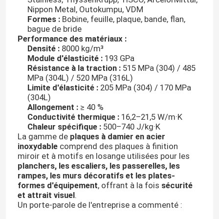
Nippon Metal, Outokumpu, VDM
Formes :
Bobine, feuille, plaque, bande, flan,
bague de bride
Performance des matériaux :
Densité :
8000 kg/m³
Module d'élasticité :
193 GPa
Résistance à la traction :
515 MPa (304) / 485
MPa (304L) / 520 MPa (316L)
Limite d'élasticité :
205 MPa (304) / 170 MPa
(304L)
Allongement :
≥ 40 %
Conductivité thermique :
16,2–21,5 W/m·K
Chaleur spécifique :
500–740 J/kg·K
La gamme de
plaques à damier en acier
inoxydable
comprend des plaques à finition
miroir et à motifs en losange utilisées pour les
planchers, les escaliers, les passerelles, les
rampes, les murs décoratifs et les plates-
formes d'équipement
, offrant à la fois
sécurité
et attrait visuel
.
Un porte-parole de l'entreprise a commenté :